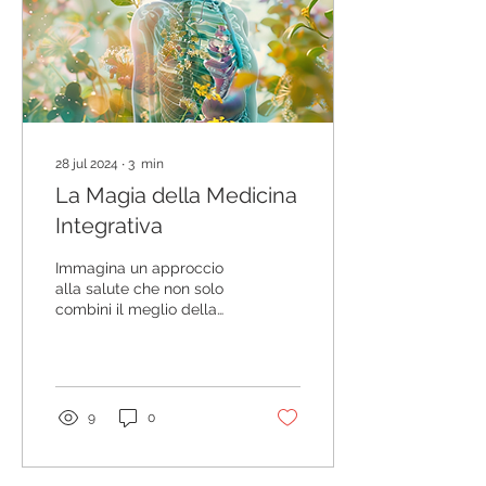
28 jul 2024
∙
3
min
La Magia della Medicina
Integrativa
Immagina un approccio
alla salute che non solo
combini il meglio della
medicina convenzionale,
ma integri anche le
terapie complementari...
9
0