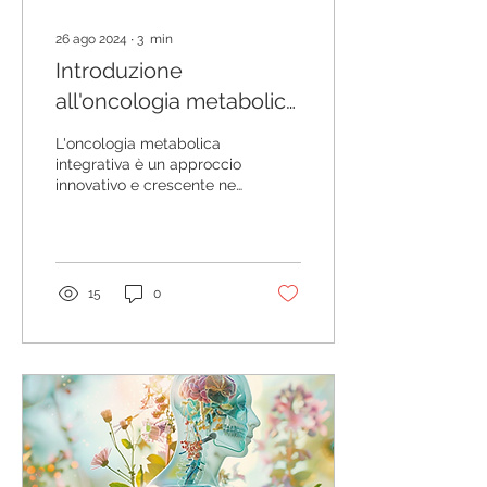
26 ago 2024
∙
3
min
Introduzione
all'oncologia metabolica
integrativa
L'oncologia metabolica
integrativa è un approccio
innovativo e crescente nel
trattamento del cancro,
che si basa sulla
concezione del...
15
0