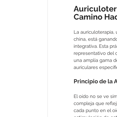
Auriculoter
Camino Hac
La auriculoterapia,
china, está ganando
integrativa. Esta p
representativo del 
una amplia gama de
auriculares específ
Principio de la 
El oído no se ve s
compleja que reflej
cada punto en el oí