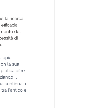
e la ricerca 
efficacia. 
amento del 
cessità di 
.
erapie 
Con la sua 
ratica offre 
iando il 
a continua a 
tra l'antico e 