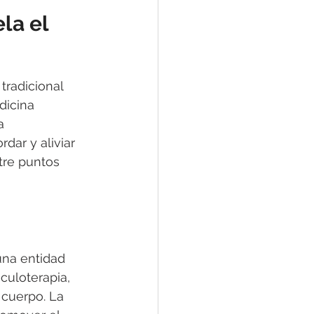
la el 
tradicional 
dicina 
a 
dar y aliviar 
re puntos 
na entidad 
culoterapia, 
 cuerpo. La 