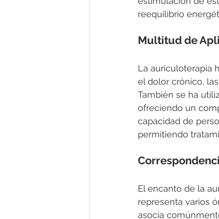
estimulación de es
reequilibrio energét
Multitud de Apl
La auriculoterapia 
el dolor crónico, la
También se ha utili
ofreciendo un compl
capacidad de person
permitiendo tratami
Correspondenci
El encanto de la au
representa varios ó
asocia comúnmente c