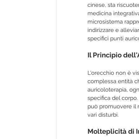
cinese, sta riscuot
medicina integrativ
microsistema rappre
indirizzare e allev
specifici punti auric
Il Principio del
L'orecchio non è v
complessa entità che
auricoloterapia, og
specifica del corpo.
può promuovere il ri
vari disturbi.
Molteplicità di