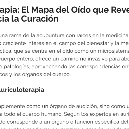
apia: El Mapa del Oído que Reve
ia la Curación
 una rama de la acupuntura con raíces en la medicina 
 creciente interés en el campo del bienestar y la me
ráctica, que se centra en el oído como un microsistem
cuerpo entero, ofrece un camino no invasivo para abor
 patologías, aprovechando las correspondencias ent
icos y los órganos del cuerpo.
Auriculoterapia
implemente como un órgano de audición, sino como u
a todo el cuerpo humano. Según los expertos en auri
do corresponde a un órgano o función específica del