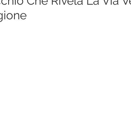
cchio Che Rivela La Via V
gione