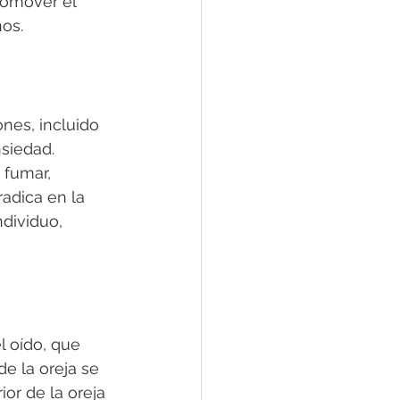
romover el 
nos.
nes, incluido 
nsiedad. 
 fumar, 
adica en la 
dividuo, 
l oído, que 
e la oreja se 
or de la oreja 