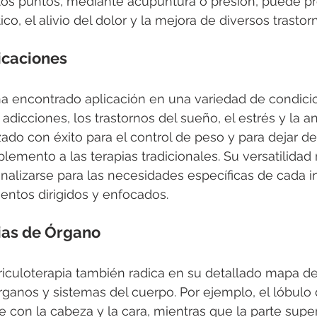
tos puntos, mediante acupuntura o presión, puede p
ico, el alivio del dolor y la mejora de diversos trastor
icaciones
ha encontrado aplicación en una variedad de condicio
s adicciones, los trastornos del sueño, el estrés y la a
zado con éxito para el control de peso y para dejar de
emento a las terapias tradicionales. Su versatilidad r
alizarse para las necesidades específicas de cada in
entos dirigidos y enfocados.
as de Órgano
riculoterapia también radica en su detallado mapa de
rganos y sistemas del cuerpo. Por ejemplo, el lóbulo d
on la cabeza y la cara, mientras que la parte superi