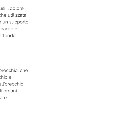
si il dolore 
he utilizzata 
o un supporto 
pacità di 
ettendo 
'orecchio, che 
chio è 
ll'orecchio 
li organi 
rare 