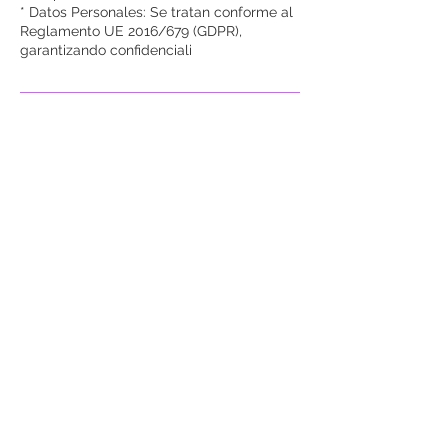
* Datos Personales: Se tratan conforme al
Reglamento UE 2016/679 (GDPR),
garantizando confidenciali
Datos de contacto
Diseminado, Las Cabreras, 38, Nazaret,
Spain
+34 621 216 983
Diseminado Las
Cabreras 38 - Nazaret -
Teguise - LANZAROTE